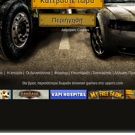
Κατεβάστε τώρα
Περιήγηση
Διαχείριση Cookies
e; |
Η Ιστορία |
Οι Δυνατότητες |
Φόρουμ
|
Υποστήριξη
|
Συντελεστές
|
Δήλωση Προ
Θα βρεις περισσότερα
δωρεάν browser games
στο upjers.com