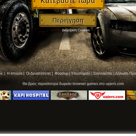
Κατεβάστε τώρα
Περιήγηση
Διαχείριση Cookies
e; |
Η Ιστορία |
Οι Δυνατότητες |
Φόρουμ
|
Υποστήριξη
|
Συντελεστές
|
Δήλωση Προ
Θα βρεις περισσότερα
δωρεάν browser games
στο upjers.com