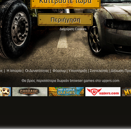
Κατεβάστε τώρα
Περιήγηση
Διαχείριση Cookies
e; |
Η Ιστορία |
Οι Δυνατότητες |
Φόρουμ
|
Υποστήριξη
|
Συντελεστές
|
Δήλωση Προ
Θα βρεις περισσότερα
δωρεάν browser games
στο upjers.com