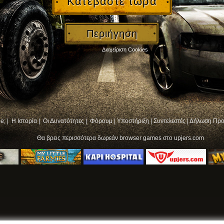
Κατεβάστε τώρα
Περιήγηση
Διαχείριση Cookies
e; |
Η Ιστορία |
Οι Δυνατότητες |
Φόρουμ
|
Υποστήριξη
|
Συντελεστές
|
Δήλωση Προ
Θα βρεις περισσότερα
δωρεάν browser games
στο upjers.com